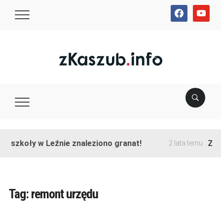
facebook
youtube
ie szkoły w Leźnie znaleziono granat!
Zako
2 lata temu
Tag:
remont urzędu