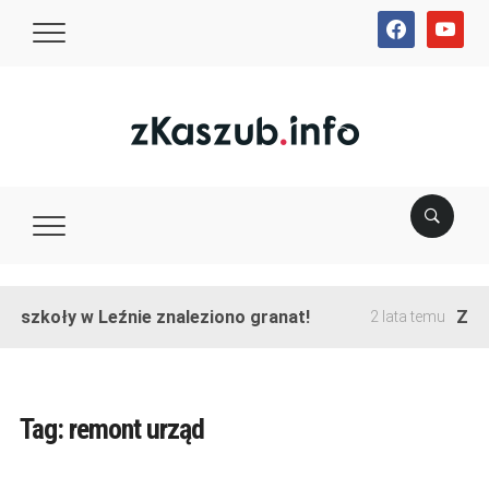
facebook
youtube
e szkoły w Leźnie znaleziono granat!
Zako
2 lata temu
Tag:
remont urząd