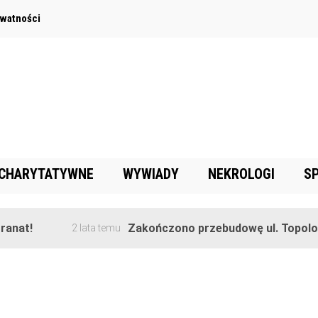
ywatności
 CHARYTATYWNE
WYWIADY
NEKROLOGI
S
nat!
Zakończono przebudowę ul. Topolowe
2 lata temu