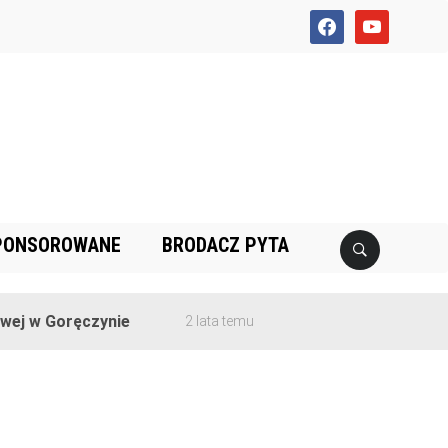
facebook
youtube
PONSOROWANE
BRODACZ PYTA
j w Goręczynie
2 lata temu