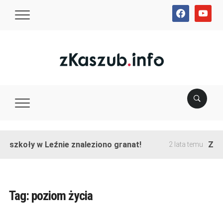
facebook
youtube
e szkoły w Leźnie znaleziono granat!
Zako
2 lata temu
Tag:
poziom życia