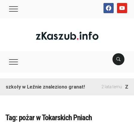
facebook
youtube
e szkoły w Leźnie znaleziono granat!
Zako
2 lata temu
Tag:
pożar w Tokarskich Pniach