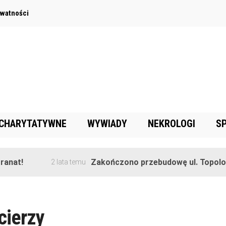
ywatności
 CHARYTATYWNE
WYWIADY
NEKROLOGI
S
nat!
Zakończono przebudowę ul. Topolowe
2 lata temu
cierzy