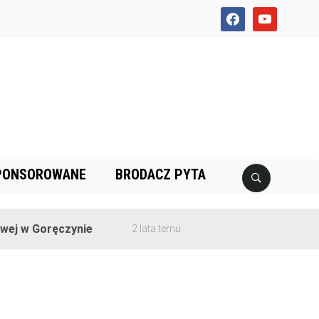
facebook
youtube
PONSOROWANE
BRODACZ PYTA
j w Goręczynie
2 lata temu