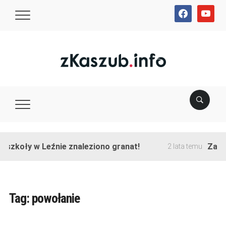
facebook
youtube
zkoły w Leźnie znaleziono granat!
Zakończ
2 lata temu
Tag:
powołanie