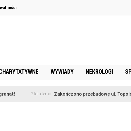
ywatności
 CHARYTATYWNE
WYWIADY
NEKROLOGI
S
anat!
Zakończono przebudowę ul. Topolow
2 lata temu