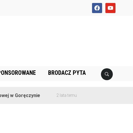
facebook
youtube
PONSOROWANE
BRODACZ PYTA
ej w Goręczynie
2 lata temu