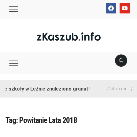
facebook
youtube
ie szkoły w Leźnie znaleziono granat!
Zak
2 lata temu
Tag:
Powitanie Lata 2018