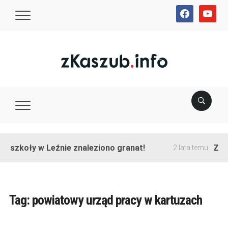
facebook
youtube
e szkoły w Leźnie znaleziono granat!
Zako
2 lata temu
Tag:
powiatowy urząd pracy w kartuzach