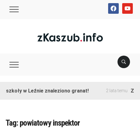
facebook
youtube
e szkoły w Leźnie znaleziono granat!
Zako
2 lata temu
Tag:
powiatowy inspektor