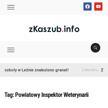
facebook
youtube
e szkoły w Leźnie znaleziono granat!
Zako
2 lata temu
Tag:
Powiatowy Inspektor Weterynarii