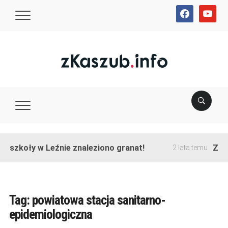
facebook
youtube
e szkoły w Leźnie znaleziono granat!
Zako
2 lata temu
Tag:
powiatowa stacja sanitarno-
epidemiologiczna