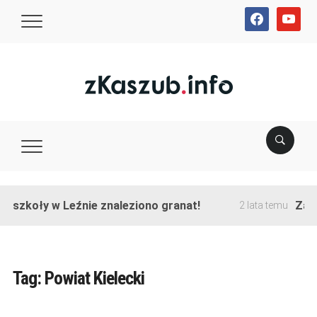
facebook
youtube
e szkoły w Leźnie znaleziono granat!
Zako
2 lata temu
Tag:
Powiat Kielecki