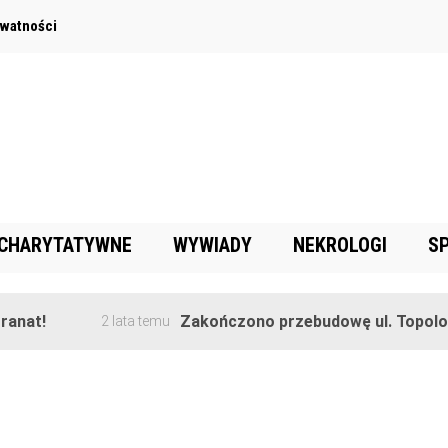
ywatności
 CHARYTATYWNE
WYWIADY
NEKROLOGI
S
anat!
Zakończono przebudowę ul. Topolowe
2 lata temu