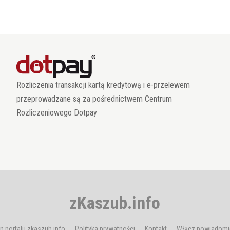
Rozliczenia transakcji kartą kredytową i e-przelewem
przeprowadzane są za pośrednictwem Centrum
Rozliczeniowego Dotpay
zKaszub.info
n portalu zkaszub.info
Polityka prywatności
Kontakt
Włącz powiadomi