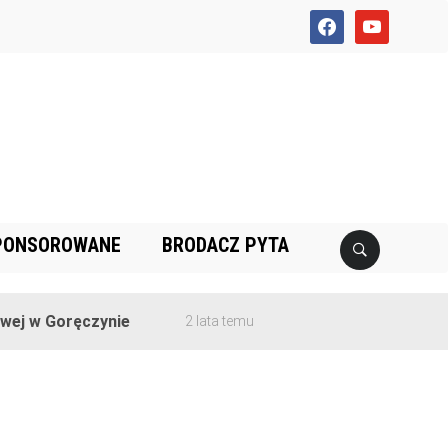
facebook
youtube
PONSOROWANE
BRODACZ PYTA
j w Goręczynie
2 lata temu