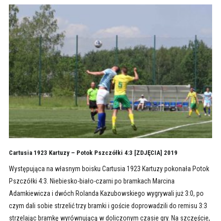
Cartusia 1923 Kartuzy – Potok Pszczółki 4:3 [ZDJĘCIA] 2019
Występująca na własnym boisku Cartusia 1923 Kartuzy pokonała Potok
Pszczółki 4:3. Niebiesko-biało-czarni po bramkach Marcina
Adamkiewicza i dwóch Rolanda Kazubowskiego wygrywali już 3:0, po
czym dali sobie strzelić trzy bramki i goście doprowadzili do remisu 3:3
strzelając bramkę wyrównującą w doliczonym czasie gry. Na szczęście,