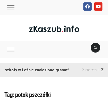
facebook
youtube
e szkoły w Leźnie znaleziono granat!
Zakoń
2 lata temu
Tag:
potok pszczółki