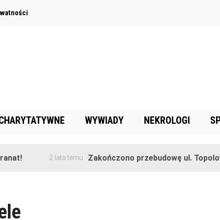
ywatności
 CHARYTATYWNE
WYWIADY
NEKROLOGI
S
nat!
Zakończono przebudowę ul. Topolowe
2 lata temu
ele