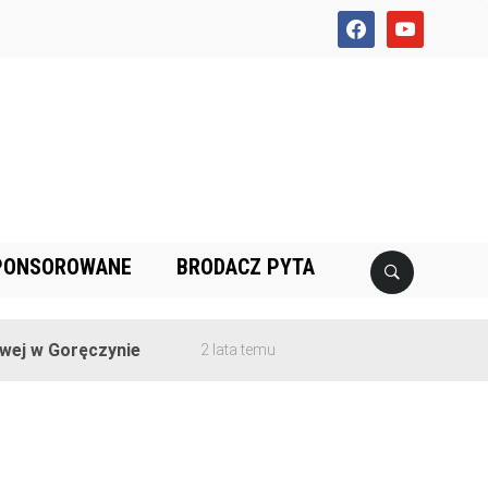
facebook
youtube
PONSOROWANE
BRODACZ PYTA
j w Goręczynie
2 lata temu