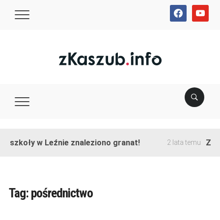
facebook
youtube
e szkoły w Leźnie znaleziono granat!
Zako
2 lata temu
Tag:
pośrednictwo