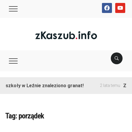
facebook
youtube
e szkoły w Leźnie znaleziono granat!
Zako
2 lata temu
Tag:
porządek