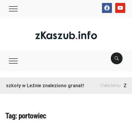
facebook
youtube
e szkoły w Leźnie znaleziono granat!
Zako
2 lata temu
Tag:
portowiec