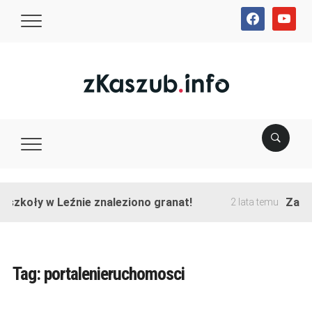
facebook
youtube
szkoły w Leźnie znaleziono granat!
Zakońc
2 lata temu
Tag:
portalenieruchomosci