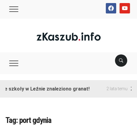
facebook
youtube
ie szkoły w Leźnie znaleziono granat!
Zak
2 lata temu
Tag:
port gdynia