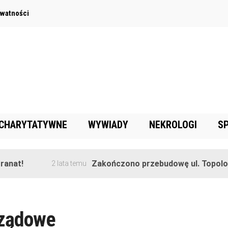
ywatności
 CHARYTATYWNE
WYWIADY
NEKROLOGI
S
nat!
Zakończono przebudowę ul. Topolowe
2 lata temu
rządowe