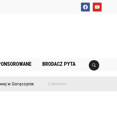
facebook
youtube
PONSOROWANE
BRODACZ PYTA
j w Goręczynie
2 lata temu