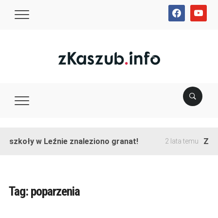
facebook
youtube
e szkoły w Leźnie znaleziono granat!
Zako
2 lata temu
Tag:
poparzenia