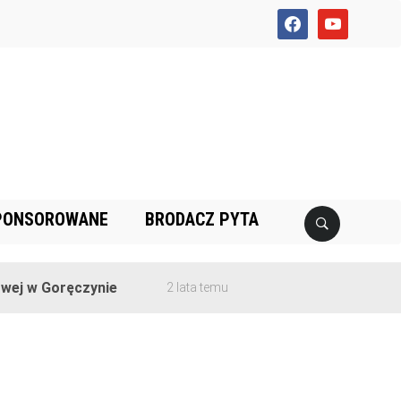
facebook
youtube
PONSOROWANE
BRODACZ PYTA
ej w Goręczynie
2 lata temu