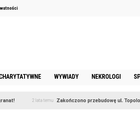
ywatności
 CHARYTATYWNE
WYWIADY
NEKROLOGI
S
anat!
Zakończono przebudowę ul. Topolow
2 lata temu