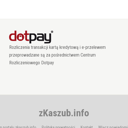
Rozliczenia transakcji kartą kredytową i e-przelewem
przeprowadzane są za pośrednictwem Centrum
Rozliczeniowego Dotpay
zKaszub.info
n portalu zkaszub.info
Polityka prywatności
Kontakt
Włącz powiadomi