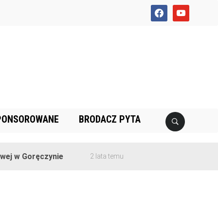
facebook
youtube
PONSOROWANE
BRODACZ PYTA
j w Goręczynie
2 lata temu