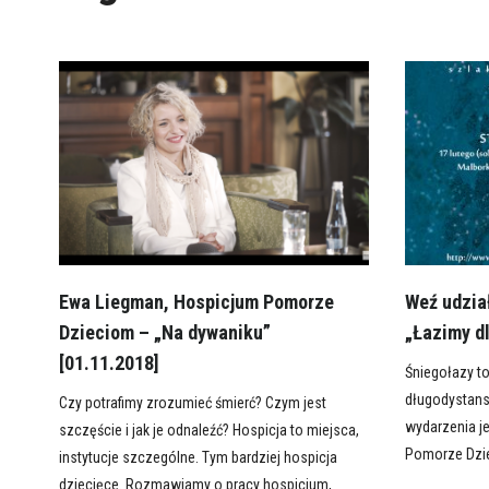
Ewa Liegman, Hospicjum Pomorze
Weź udzia
Dzieciom – „Na dywaniku”
„Łazimy dl
[01.11.2018]
Śniegołazy t
długodystan
Czy potrafimy zrozumieć śmierć? Czym jest
wydarzenia je
szczęście i jak je odnaleźć? Hospicja to miejsca,
Pomorze Dzi
instytucje szczególne. Tym bardziej hospicja
dziecięce. Rozmawiamy o pracy hospicjum,