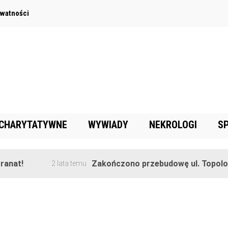
ywatności
 CHARYTATYWNE
WYWIADY
NEKROLOGI
S
nat!
Zakończono przebudowę ul. Topolowe
2 lata temu