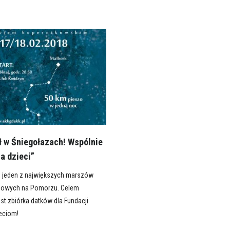
ł w Śniegołazach! Wspólnie
a dzieci”
o jeden z największych marszów
sowych na Pomorzu. Celem
st zbiórka datków dla Fundacji
eciom!