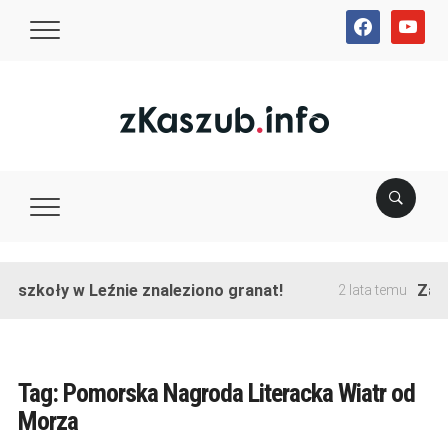
facebook
youtube
e szkoły w Leźnie znaleziono granat!
Zako
2 lata temu
Tag:
Pomorska Nagroda Literacka Wiatr od
Morza