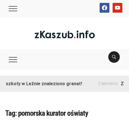
facebook
youtube
e szkoły w Leźnie znaleziono granat!
Zako
2 lata temu
Tag:
pomorska kurator oświaty