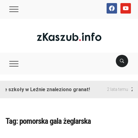
facebook
youtube
ie szkoły w Leźnie znaleziono granat!
Zak
2 lata temu
Tag:
pomorska gala żeglarska