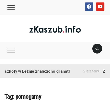
facebook
youtube
e szkoły w Leźnie znaleziono granat!
Zako
2 lata temu
Tag:
pomogamy