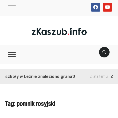
facebook
youtube
e szkoły w Leźnie znaleziono granat!
Zako
2 lata temu
Tag:
pomnik rosyjski