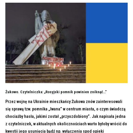
Żukowo. Czytelniczka: „Rosyjski pomnik powinien zniknąć…”
Przez wojnę na Ukrainie mieszkańcy Żukowa znów zainteresowali
się sprawą tzw. pomnika „Iwana” w centrum miasta, o czym świadczą
chociażby hasła, jakimi został „przyozdobiony”. Jak napisała jedna
z czytelniczek, w aktualnych okolicznościach warto byłoby wrócić do
kwestii jego usunięcia bądź np. wyłączenia spod opieki