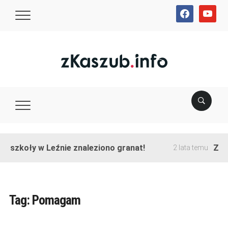
facebook
youtube
e szkoły w Leźnie znaleziono granat!
Zakoń
2 lata temu
Tag:
Pomagam