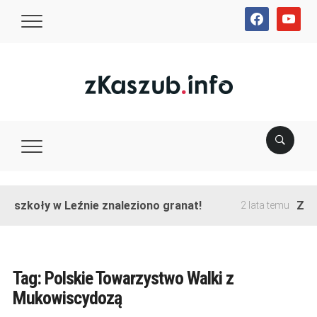
facebook
youtube
e szkoły w Leźnie znaleziono granat!
Zako
2 lata temu
Tag:
Polskie Towarzystwo Walki z
Mukowiscydozą