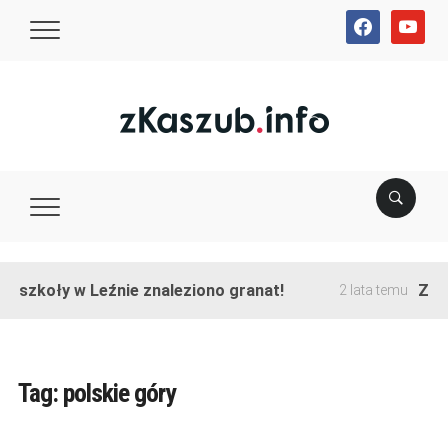
facebook
youtube
e szkoły w Leźnie znaleziono granat!
Zako
2 lata temu
Tag:
polskie góry