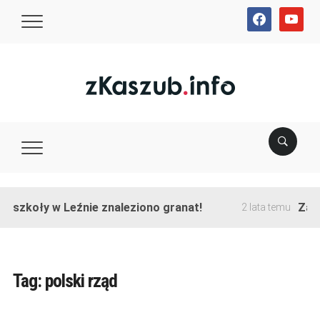
facebook
youtube
e szkoły w Leźnie znaleziono granat!
Zako
2 lata temu
Tag:
polski rząd