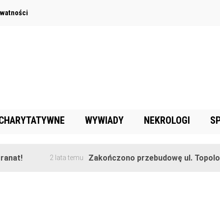
ywatności
 CHARYTATYWNE
WYWIADY
NEKROLOGI
S
anat!
Zakończono przebudowę ul. Topolowe
2 lata temu