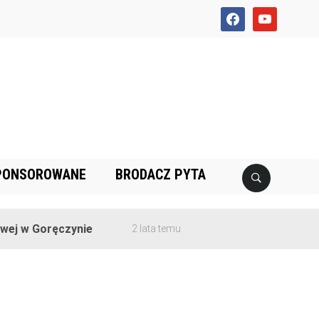
facebook
youtube
PONSOROWANE
BRODACZ PYTA
j w Goręczynie
2 lata temu