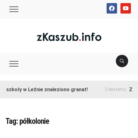
facebook
youtube
e szkoły w Leźnie znaleziono granat!
Zako
2 lata temu
Tag:
półkolonie