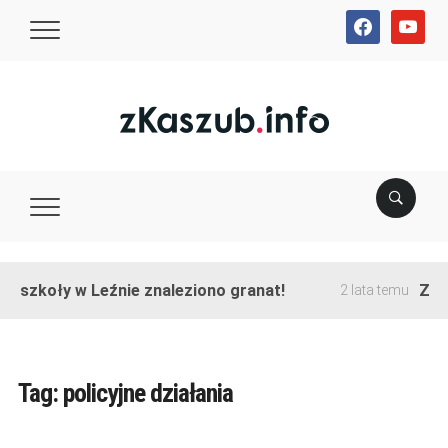
facebook
youtube
e szkoły w Leźnie znaleziono granat!
Zako
2 lata temu
Tag:
policyjne działania