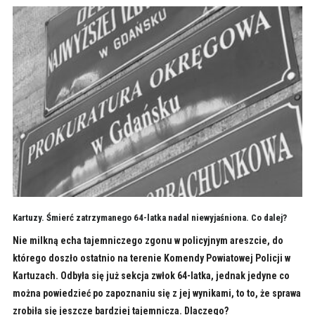
Kartuzy. Śmierć zatrzymanego 64-latka nadal niewyjaśniona. Co dalej?
Nie milkną echa tajemniczego zgonu w policyjnym areszcie, do
którego doszło ostatnio na terenie Komendy Powiatowej Policji w
Kartuzach. Odbyła się już sekcja zwłok 64-latka, jednak jedyne co
można powiedzieć po zapoznaniu się z jej wynikami, to to, że sprawa
zrobiła się jeszcze bardziej tajemnicza. Dlaczego?