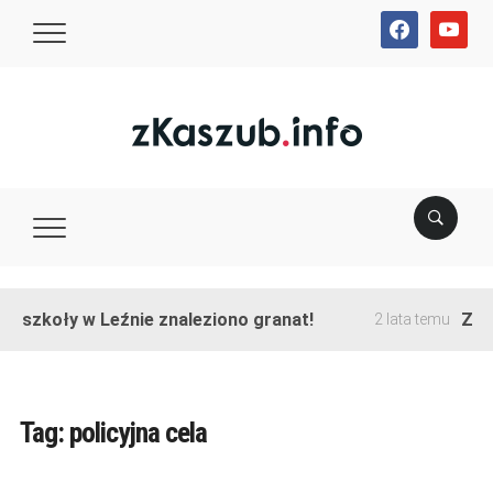
facebook
youtube
ie szkoły w Leźnie znaleziono granat!
Zako
2 lata temu
Tag:
policyjna cela