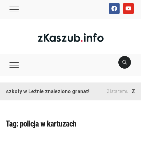
facebook
youtube
e szkoły w Leźnie znaleziono granat!
Zakoń
2 lata temu
Tag:
policja w kartuzach