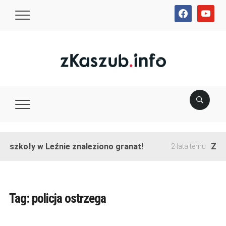
facebook
youtube
e szkoły w Leźnie znaleziono granat!
Zako
2 lata temu
Tag:
policja ostrzega