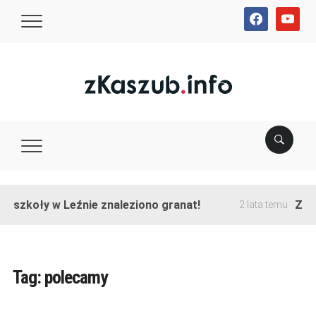
facebook
youtube
e szkoły w Leźnie znaleziono granat!
Zako
2 lata temu
Tag:
polecamy