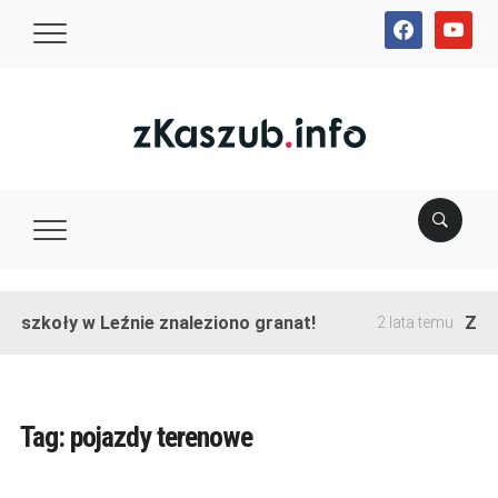
facebook
youtube
e szkoły w Leźnie znaleziono granat!
Zako
2 lata temu
Tag:
pojazdy terenowe