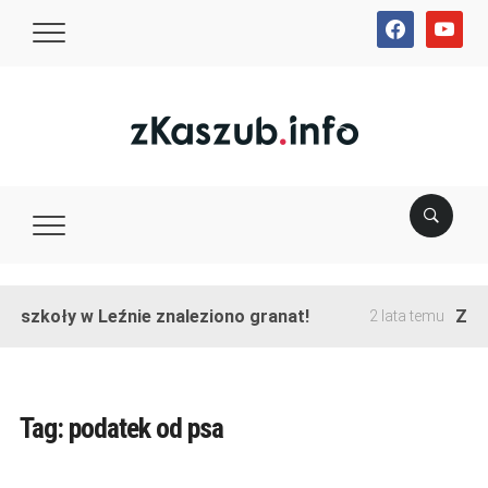
facebook
youtube
e szkoły w Leźnie znaleziono granat!
Zako
2 lata temu
Tag:
podatek od psa