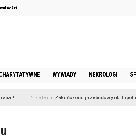
ywatności
 CHARYTATYWNE
WYWIADY
NEKROLOGI
S
anat!
Zakończono przebudowę ul. Topolow
2 lata temu
lu