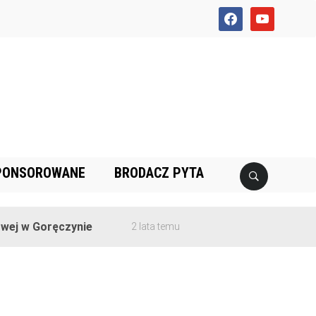
facebook
youtube
PONSOROWANE
BRODACZ PYTA
ej w Goręczynie
2 lata temu