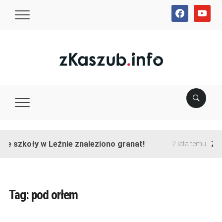
facebook
youtube
ie szkoły w Leźnie znaleziono granat!
Zak
2 lata temu
Tag:
pod orłem