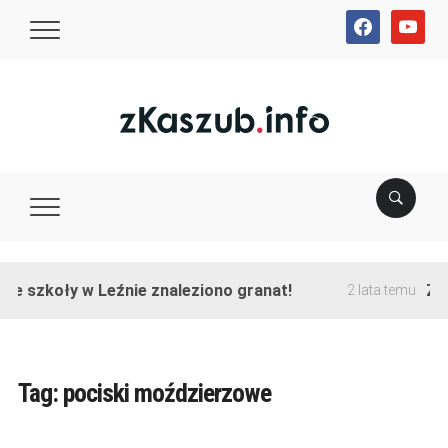
facebook
youtube
ie szkoły w Leźnie znaleziono granat!
Zak
2 lata temu
Tag:
pociski moździerzowe