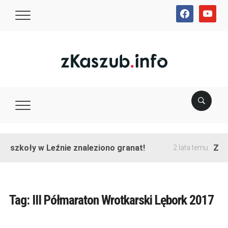
facebook
youtube
e szkoły w Leźnie znaleziono granat!
Zako
2 lata temu
Tag:
III Półmaraton Wrotkarski Lębork 2017