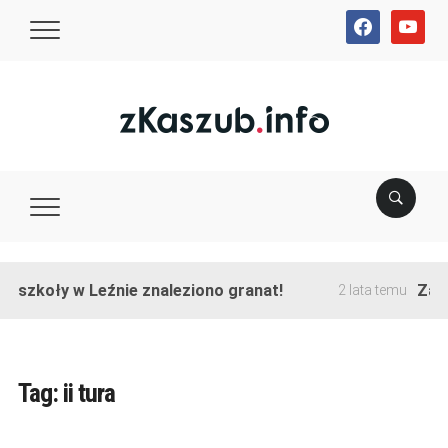
facebook
youtube
 szkoły w Leźnie znaleziono granat!
Zakoń
2 lata temu
Tag:
ii tura