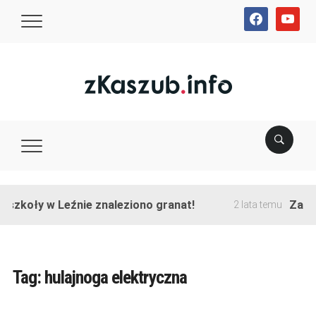
facebook
youtube
zkoły w Leźnie znaleziono granat!
Zakończ
2 lata temu
Tag:
hulajnoga elektryczna