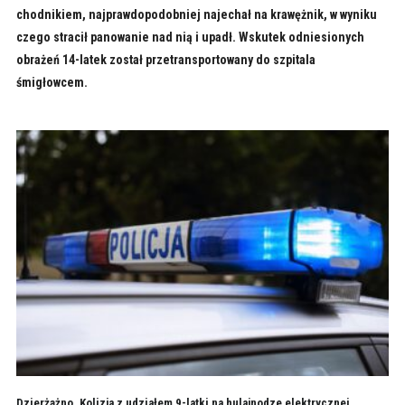
chodnikiem, najprawdopodobniej najechał na krawężnik, w wyniku
czego stracił panowanie nad nią i upadł. Wskutek odniesionych
obrażeń 14-latek został przetransportowany do szpitala
śmigłowcem.
Dzierżążno. Kolizja z udziałem 9-latki na hulajnodze elektrycznej